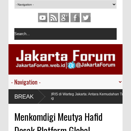
Dilema QRIS di Warteg Jakarta: Antara Kemudahan Transaksi Di
BREAK
Pedagang
Menkomdigi Meutya Hafid
Desak Platform Global