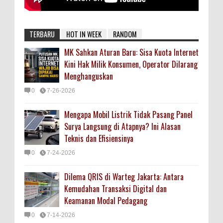
TERBARU
HOT IN WEEK
RANDOM
MK Sahkan Aturan Baru: Sisa Kuota Internet
Kini Hak Milik Konsumen, Operator Dilarang
Menghanguskan
0
7-26-2026
Mengapa Mobil Listrik Tidak Pasang Panel
Surya Langsung di Atapnya? Ini Alasan
Teknis dan Efisiensinya
0
7-24-2026
Dilema QRIS di Warteg Jakarta: Antara
Kemudahan Transaksi Digital dan
Keamanan Modal Pedagang
0
7-14-2026