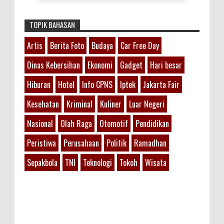
TOPIK BAHASAN
Artis
Berita Foto
Budaya
Car Free Day
Dinas Kebersihan
Ekonomi
Gadget
Hari besar
Hiburan
Hotel
Info CPNS
Iptek
Jakarta Fair
Kesehatan
Kriminal
Kuliner
Luar Negeri
Nasional
Olah Raga
Otomotif
Pendidikan
Peristiwa
Perusahaan
Politik
Ramadhan
Sepakbola
TNI
Teknologi
Tokoh
Wisata