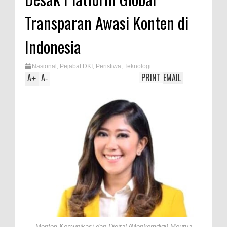
Transparan Awasi Konten di
Indonesia
Nasional
,
Pejabat DKI
,
Peristiwa
,
Teknologi
A
A
PRINT
EMAIL
+
-
Menteri Komunikasi dan Digital (Menkomdigi) Meutya