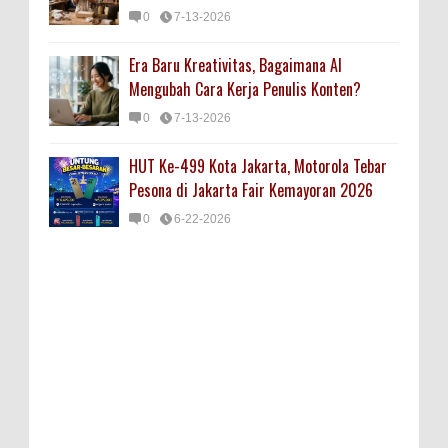
0
7-13-2026
Era Baru Kreativitas, Bagaimana AI
Mengubah Cara Kerja Penulis Konten?
0
7-13-2026
HUT Ke-499 Kota Jakarta, Motorola Tebar
Pesona di Jakarta Fair Kemayoran 2026
0
6-22-2026
Gerakan "Ayo Inventarisasi BMN 2018"
DPBBM 2014 Gambar Profile Blackberry
Bakamla RI Sasar Jayapura
0
7-24-2018
Perang Dagang USA Vs China
Tim Gabungan BAKAMLA RI dan
0
7-24-2018
Kementerian LHK Ungkap Pengiriman Kayu