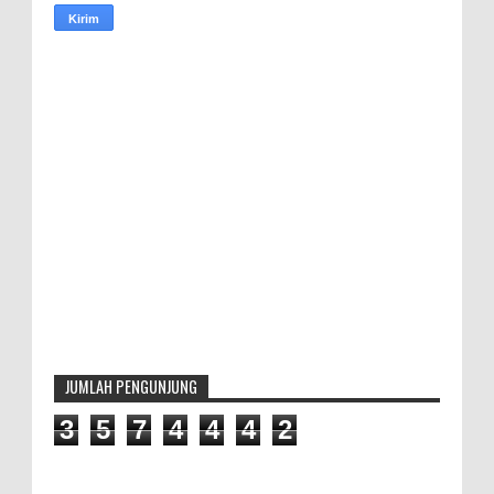
JUMLAH PENGUNJUNG
3
5
7
4
4
4
2