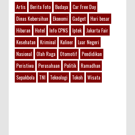
Artis
Berita Foto
Budaya
Car Free Day
Dinas Kebersihan
Ekonomi
Gadget
Hari besar
Hiburan
Hotel
Info CPNS
Iptek
Jakarta Fair
Kesehatan
Kriminal
Kuliner
Luar Negeri
Nasional
Olah Raga
Otomotif
Pendidikan
Peristiwa
Perusahaan
Politik
Ramadhan
Sepakbola
TNI
Teknologi
Tokoh
Wisata