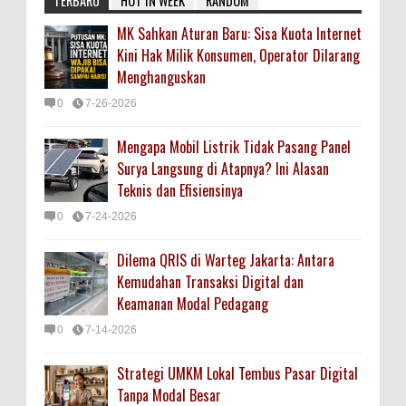
TERBARU
HOT IN WEEK
RANDOM
MK Sahkan Aturan Baru: Sisa Kuota Internet
Kini Hak Milik Konsumen, Operator Dilarang
Menghanguskan
0
7-26-2026
Mengapa Mobil Listrik Tidak Pasang Panel
Surya Langsung di Atapnya? Ini Alasan
Teknis dan Efisiensinya
0
7-24-2026
Dilema QRIS di Warteg Jakarta: Antara
Kemudahan Transaksi Digital dan
Keamanan Modal Pedagang
0
7-14-2026
Strategi UMKM Lokal Tembus Pasar Digital
Tanpa Modal Besar