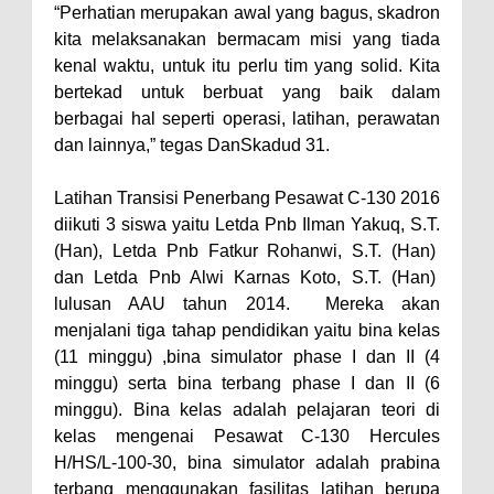
“Perhatian merupakan awal yang bagus, skadron
kita melaksanakan bermacam misi yang tiada
kenal waktu, untuk itu perlu tim yang solid. Kita
bertekad untuk berbuat yang baik dalam
berbagai hal seperti operasi, latihan, perawatan
dan lainnya,” tegas DanSkadud 31.
Latihan Transisi Penerbang Pesawat C-130 2016
diikuti 3 siswa yaitu Letda Pnb Ilman Yakuq, S.T.
(Han), Letda Pnb Fatkur Rohanwi, S.T. (Han)
dan Letda Pnb Alwi Karnas Koto, S.T. (Han)
lulusan AAU tahun 2014. Mereka akan
menjalani tiga tahap pendidikan yaitu bina kelas
(11 minggu) ,bina simulator phase I dan II (4
minggu) serta bina terbang phase I dan II (6
minggu). Bina kelas adalah pelajaran teori di
kelas mengenai Pesawat C-130 Hercules
H/HS/L-100-30, bina simulator adalah prabina
terbang menggunakan fasilitas latihan berupa