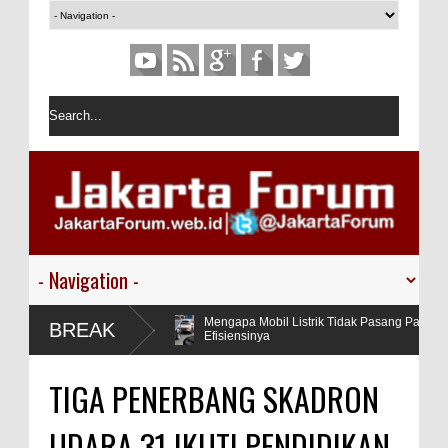
 Dilarang
Mengapa Mobil Listrik Tidak Pasang Panel Surya La
BREAK
Efisiensinya
ativitas, Bagaimana AI Mengubah Cara Kerja Penulis
TIGA PENERBANG SKADRON
UDARA 31 IKUTI PENDIDIKAN