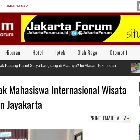
R
JAKARTA MAP
Hiburan
Hotel
Iptek
Olah Raga
Otomotif
g Panel Surya Langsung di Atapnya? Ini Alasan Teknis dan
Dilema
Pedag
ak Mahasiswa Internasional Wisata
n Jayakarta
PRINT
EMAIL
A
A
-
+