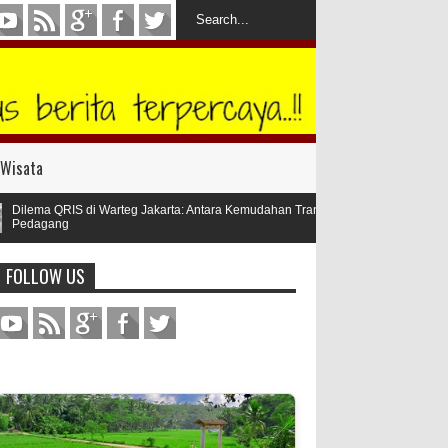
Wisata
 QRIS di Warteg Jakarta: Antara Kemudahan Transaksi Digital dan Keamanan Mod
ang
FOLLOW US