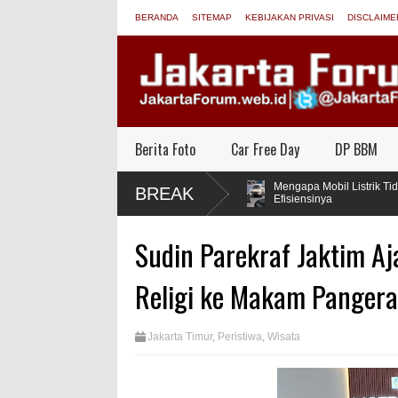
BERANDA
SITEMAP
KEBIJAKAN PRIVASI
DISCLAIME
Berita Foto
Car Free Day
DP BBM
nsumen, Operator Dilarang
Mengapa Mobil Listrik Tidak Pasan
BREAK
Efisiensinya
Sudin Parekraf Jaktim Aj
Religi ke Makam Pangera
Jakarta Timur
,
Peristiwa
,
Wisata