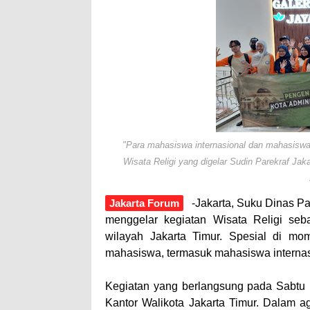
"Para mahasiswa internasional dan mahasiswa
Wisata Religi yang digelar Sudin Parekraf Jaka
Jakarta Forum
-Jakarta, Suku Dinas Pa
menggelar kegiatan Wisata Religi seba
wilayah Jakarta Timur. Spesial di m
mahasiswa, termasuk mahasiswa internas
Kegiatan yang berlangsung pada Sabtu (
Kantor Walikota Jakarta Timur. Dalam a