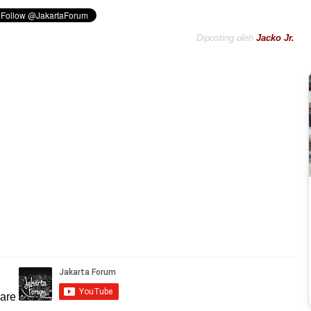
Diposting oleh
Jacko Jr.
hare