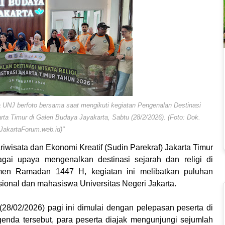
 UNJ berfoto bersama saat mengikuti kegiatan Pengenalan Destinasi
rta Timur di Galeri Budaya Jayakarta, Sabtu (28/2/2026). (Foto: Dok.
JakartaForum.web.id)"
riwisata dan Ekonomi Kreatif (Sudin Parekraf) Jakarta Timur
gai upaya mengenalkan destinasi sejarah dan religi di
omen Ramadan 1447 H, kegiatan ini melibatkan puluhan
ional dan mahasiswa Universitas Negeri Jakarta.
28/02/2026) pagi ini dimulai dengan pelepasan peserta di
genda tersebut, para peserta diajak mengunjungi sejumlah