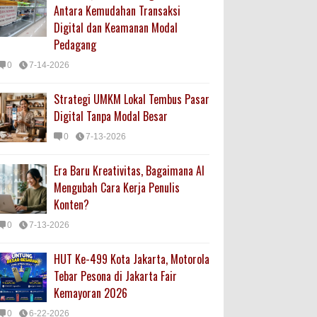
Antara Kemudahan Transaksi
Digital dan Keamanan Modal
Pedagang
0
7-14-2026
Strategi UMKM Lokal Tembus Pasar
Digital Tanpa Modal Besar
0
7-13-2026
Era Baru Kreativitas, Bagaimana AI
Mengubah Cara Kerja Penulis
Konten?
0
7-13-2026
HUT Ke-499 Kota Jakarta, Motorola
Tebar Pesona di Jakarta Fair
Kemayoran 2026
0
6-22-2026