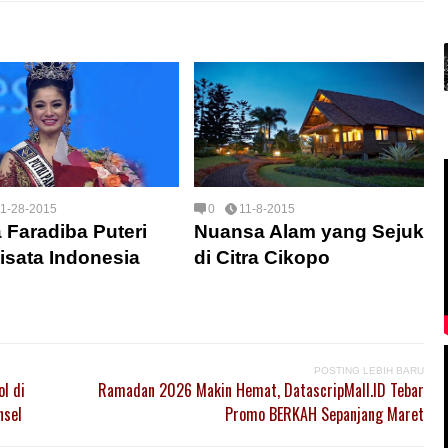
11-28-2015
0
11-8-2015
 Faradiba Puteri
Nuansa Alam yang Sejuk
isata Indonesia
di Citra Cikopo
POSTING LEBIH BARU
l di
Ramadan 2026 Makin Hemat, DatascripMall.ID Tebar
nsel
Promo BERKAH Sepanjang Maret