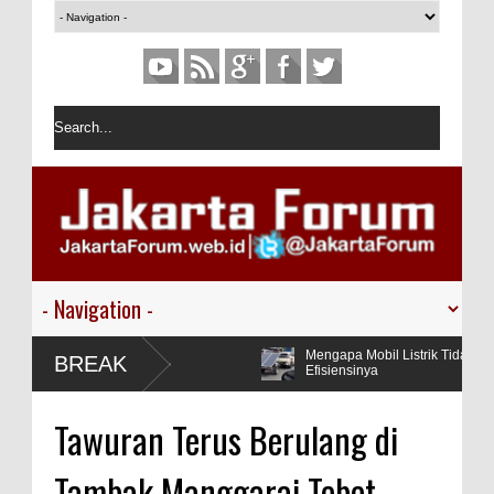
men, Operator Dilarang
Mengapa Mobil Listrik Tidak Pasang P
BREAK
Efisiensinya
Era Baru Kreativitas, Bagaimana AI Mengubah Cara Kerja Penulis
Tawuran Terus Berulang di
Konten?
Tambak Manggarai Tebet