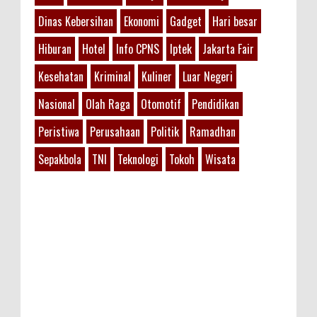
Dinas Kebersihan
Ekonomi
Gadget
Hari besar
Hiburan
Hotel
Info CPNS
Iptek
Jakarta Fair
Kesehatan
Kriminal
Kuliner
Luar Negeri
Nasional
Olah Raga
Otomotif
Pendidikan
Peristiwa
Perusahaan
Politik
Ramadhan
Sepakbola
TNI
Teknologi
Tokoh
Wisata